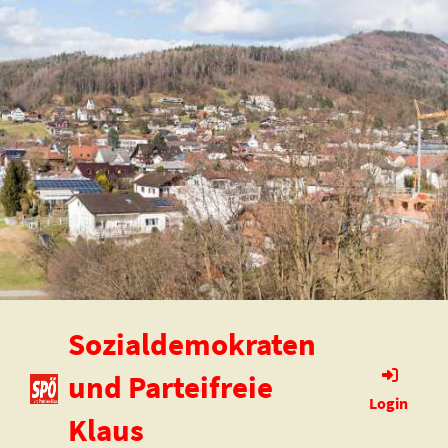
Sozialdemokraten
und Parteifreie
Login
Klaus